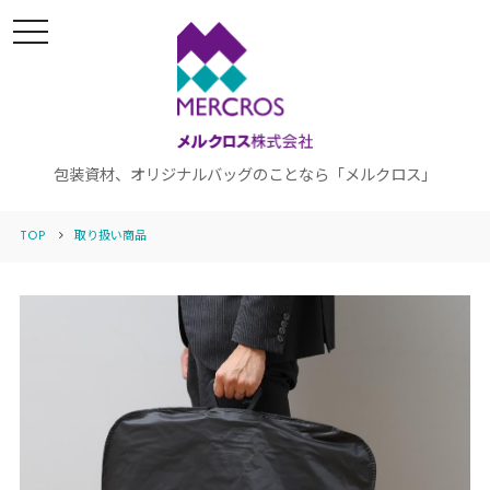
t
o
g
g
l
e
n
a
v
i
包装資材、オリジナルバッグのことなら「メルクロス」
g
a
t
TOP
取り扱い商品
i
o
n