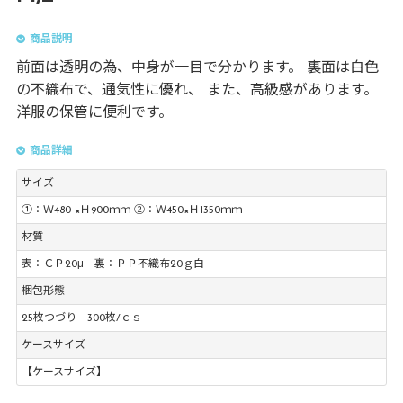
商品説明
前面は透明の為、中身が一目で分かります。 裏面は白色
の不織布で、通気性に優れ、 また、高級感があります。
洋服の保管に便利です。
商品詳細
サイズ
➀：Ｗ480 ×Ｈ900ｍｍ ➁：Ｗ450×Ｈ1350ｍｍ
材質
表：ＣＰ20μ 裏：ＰＰ不織布20ｇ白
梱包形態
25枚つづり 300枚/ｃｓ
ケースサイズ
【ケースサイズ】