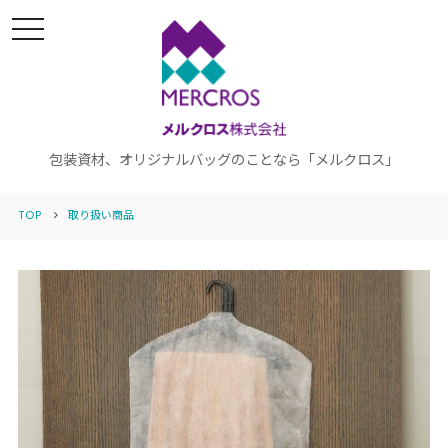
t
o
g
g
l
e
n
a
v
i
包装資材、オリジナルバッグのことなら「メルクロス」
g
a
t
TOP
取り扱い商品
i
o
n