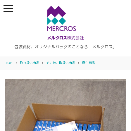
t
o
g
g
l
e
n
a
v
i
包装資材、オリジナルバッグのことなら「メルクロス」
g
a
t
TOP
取り扱い商品
その他、取扱い商品
衛生用品
i
o
n