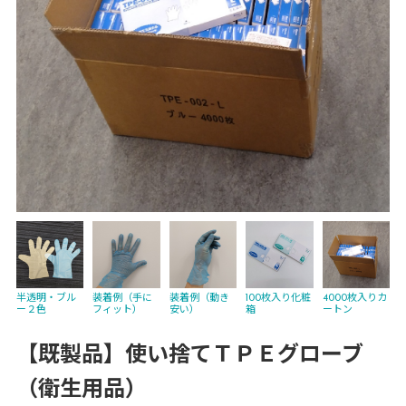
装着例（手に
半透明・ブル
装着例（動き
100枚入り化粧
4000枚入りカ
フィット）
ー２色
安い）
箱
ートン
【既製品】使い捨てＴＰＥグローブ
（衛生用品）